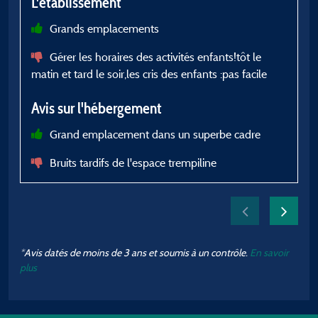
L'établissement
L
Grands emplacements
s
Gérer les horaires des activités enfants!tôt le
matin et tard le soir,les cris des enfants :pas facile
A
Avis sur l'hébergement
Grand emplacement dans un superbe cadre
Bruits tardifs de l'espace trempiline
*Avis datés de moins de 3 ans et soumis à un contrôle.
En savoir
plus