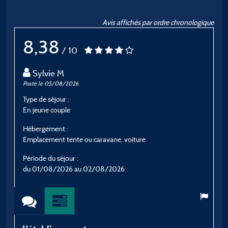
Avis affichés par ordre chronologique
8,38
/ 10
Sylvie M
Posté le 05/08/2026
P
Type de séjour :
T
En jeune couple
E
Hébergement :
H
Emplacement tente ou caravane, voiture
C
Période du séjour :
P
du 01/08/2026 au 02/08/2026
d