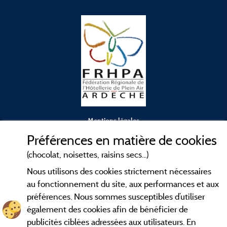
Mentions légales
Préférences en matière de cookies
Conditions générales d'utilisation
(chocolat, noisettes, raisins secs...)
Nous utilisons des cookies strictement nécessaires
Contact
au fonctionnement du site, aux performances et aux
préférences. Nous sommes susceptibles d’utiliser
CGV
également des cookies afin de bénéficier de
publicités ciblées adressées aux utilisateurs. En
Les meilleurs
. Consultez les fiches de
campings en Ardèche