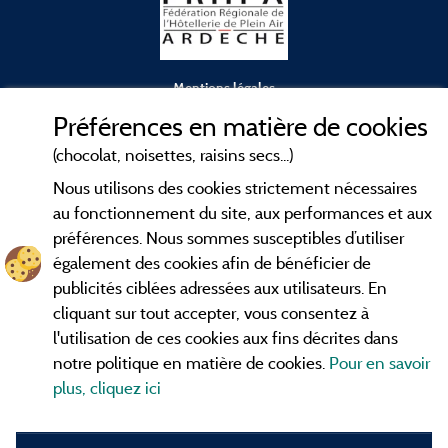
Mentions légales
Préférences en matière de cookies
Conditions générales d'utilisation
(chocolat, noisettes, raisins secs...)
Nous utilisons des cookies strictement nécessaires
Contact
au fonctionnement du site, aux performances et aux
préférences. Nous sommes susceptibles d’utiliser
CGV
également des cookies afin de bénéficier de
publicités ciblées adressées aux utilisateurs. En
Les meilleurs
. Consultez les fiches de
campings en Ardèche
cliquant sur tout accepter, vous consentez à
nos adhérents et découvrez nos meilleures offres dans les
l'utilisation de ces cookies aux fins décrites dans
Gorges de l'Ardèche
, le célèbre
, la grotte de l'Aven
Pont d'Arc
notre politique en matière de cookies.
Pour en savoir
d'Orgnac, Le mont Gerbier de Jonc ou le mont Mézenc...
plus, cliquez ici
informez vous directement ici en ligne avant de contacter le
camping pour réserver votre séjour préféré.