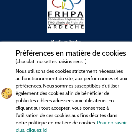
Mentions légales
Préférences en matière de cookies
Conditions générales d'utilisation
(chocolat, noisettes, raisins secs...)
Nous utilisons des cookies strictement nécessaires
Contact
au fonctionnement du site, aux performances et aux
préférences. Nous sommes susceptibles d’utiliser
CGV
également des cookies afin de bénéficier de
publicités ciblées adressées aux utilisateurs. En
Les meilleurs
. Consultez les fiches de
campings en Ardèche
cliquant sur tout accepter, vous consentez à
nos adhérents et découvrez nos meilleures offres dans les
l'utilisation de ces cookies aux fins décrites dans
Gorges de l'Ardèche
, le célèbre
, la grotte de l'Aven
Pont d'Arc
notre politique en matière de cookies.
Pour en savoir
d'Orgnac, Le mont Gerbier de Jonc ou le mont Mézenc...
plus, cliquez ici
informez vous directement ici en ligne avant de contacter le