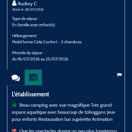
Audrey C
Posté le 28/07/2026
P
Type de séjour :
T
En famille avec enfant(s)
E
Hébergement :
H
Mobil home Ciela Confort - 3 chambres
M
Période du séjour :
P
du 18/07/2026 au 25/07/2026
d
L'établissement
Beau camping avec vue magnifique Très grand
espace aquatique avec beaucoup de toboggans Jeux
s
pour enfants Restauration bar supérette Animation
p
Que les spectacles durent un peu plus longtemps