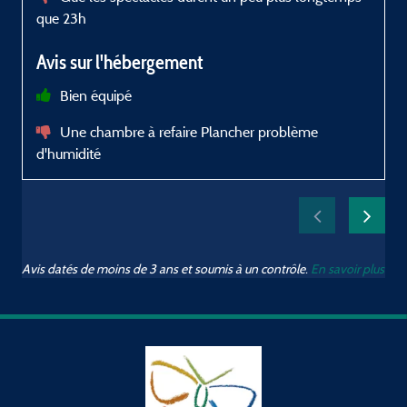
que 23h
â
Avis sur l'hébergement
Bien équipé
c
Une chambre à refaire Plancher problème
c
d'humidité
Avis datés de moins de 3 ans et soumis à un contrôle.
En savoir plus