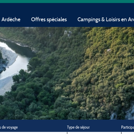
n Ardèche
Offres spéciales
Campings & Loisirs en A
s de voyage
Type de séjour
Particip