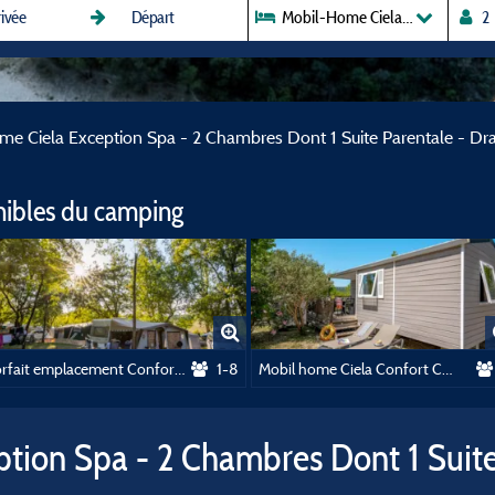
Mobil-Home Ciela Exception Spa 
e Ciela Exception Spa - 2 Chambres Dont 1 Suite Parentale - Drap
nibles du camping
Forfait emplacement Confort Grande Taille 120m²
1-8
Mobil home Ciela Confort Compact - 2 chambres
tion Spa - 2 Chambres Dont 1 Suite