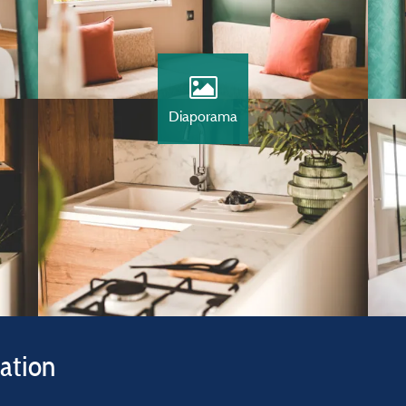
Diaporama
vation