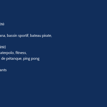
’été
na, bassin sportif, bateau pirate,
été)
waterpolo, fitness,
ns de pétanque, ping pong
fants