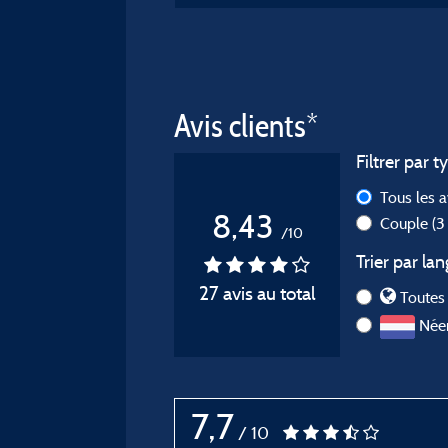
Avis clients*
Filtrer par t
Tous les 
8,43
Couple
(3
/10
Trier par lan
27 avis au total
Toutes 
Néer
7,7
/ 10