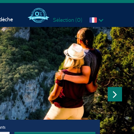
rdèche
Sélection (
0
)
ants