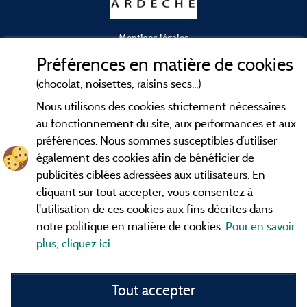
Mentions légales
Préférences en matière de cookies
Conditions générales d'utilisation
(chocolat, noisettes, raisins secs...)
Nous utilisons des cookies strictement nécessaires
Contact
au fonctionnement du site, aux performances et aux
préférences. Nous sommes susceptibles d’utiliser
CGV
également des cookies afin de bénéficier de
publicités ciblées adressées aux utilisateurs. En
Les meilleurs
. Consultez les fiches de
campings en Ardèche
cliquant sur tout accepter, vous consentez à
nos adhérents et découvrez nos meilleures offres dans les
l'utilisation de ces cookies aux fins décrites dans
Gorges de l'Ardèche
, le célèbre
, la grotte de l'Aven
Pont d'Arc
notre politique en matière de cookies.
Pour en savoir
d'Orgnac, Le mont Gerbier de Jonc ou le mont Mézenc...
plus, cliquez ici
informez vous directement ici en ligne avant de contacter le
camping pour réserver votre séjour préféré.
Tout accepter
Faites vous votre propre idée du camping, au pied d'un lac,