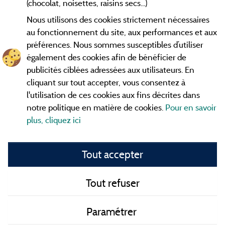
(chocolat, noisettes, raisins secs...)
Nous utilisons des cookies strictement nécessaires
Contact
au fonctionnement du site, aux performances et aux
préférences. Nous sommes susceptibles d’utiliser
CGV
également des cookies afin de bénéficier de
publicités ciblées adressées aux utilisateurs. En
Les meilleurs
. Consultez les fiches de
campings en Ardèche
cliquant sur tout accepter, vous consentez à
nos adhérents et découvrez nos meilleures offres dans les
l'utilisation de ces cookies aux fins décrites dans
Gorges de l'Ardèche
, le célèbre
, la grotte de l'Aven
Pont d'Arc
notre politique en matière de cookies.
Pour en savoir
d'Orgnac, Le mont Gerbier de Jonc ou le mont Mézenc...
plus, cliquez ici
informez vous directement ici en ligne avant de contacter le
camping pour réserver votre séjour préféré.
Tout accepter
Faites vous votre propre idée du camping, au pied d'un lac,
avec club
enfants
, avec vos animaux de compagnie, sous la
tente, en
camping car
ou dans un mobil home ou même de
Tout refuser
façon insolite ... Choisissez vos vacances idéales !
Paramétrer
Tous les campings en Ardèche et au meilleur prix !