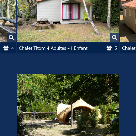
4
Chalet Titom 4 Adultes + 1 Enfant
5
Chalet