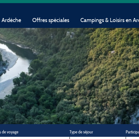
n Ardèche
Offres spéciales
Campings & Loisirs en A
s de voyage
Type de séjour
Particip