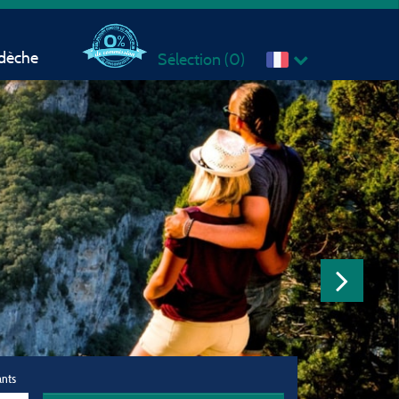
rdèche
Sélection (
0
)
ants