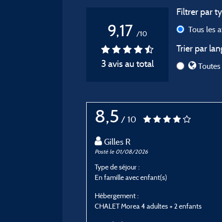
Filtrer par t
9,17
Tous les 
/10
Trier par lan
3 avis au total
Toutes 
8,5
/ 10
Gilles R
Posté le 01/08/2026
Type de séjour :
En famille avec enfant(s)
Hébergement :
CHALET Morea 4 adultes + 2 enfants