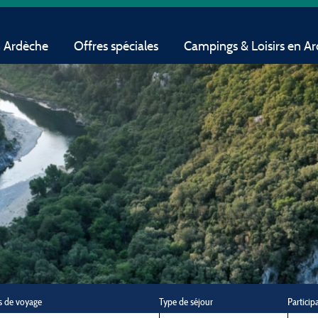
n Ardèche
Offres spéciales
Campings & Loisirs en A
s de voyage
Type de séjour
Particip