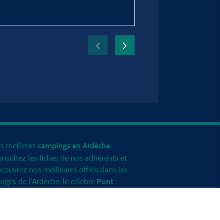
Période du séjour :
du 10/08/2024 au 17/0
s meilleurs
.
campings en Ardèche
nsultez les fiches de nos adhérents et
couvrez nos meilleures offres dans les
rges de l'Ardèche
, le célèbre
Pont
, la grotte de l'Aven d'Orgnac, Le
Arc
nt Gerbier de Jonc ou le mont
zenc... informez vous directement ici