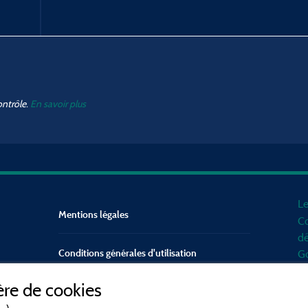
ontrôle.
En savoir plus
Le
Mentions légales
Co
dé
Conditions générales d'utilisation
Go
d'
re de cookies
mo
Contact
Mé