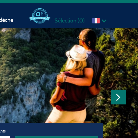
rdèche
Sélection (
0
)
ants