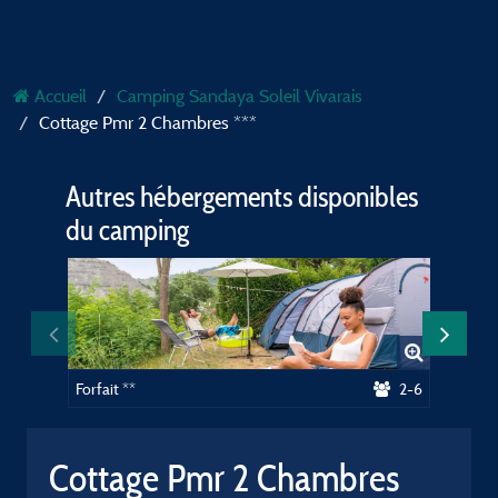
Accueil
Camping Sandaya Soleil Vivarais
Cottage Pmr 2 Chambres ***
Autres hébergements disponibles
du camping
Forfait **
2-6
Forfait
Cottage Pmr 2 Chambres