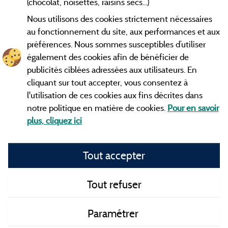
(chocolat, noisettes, raisins secs...)
Nous utilisons des cookies strictement nécessaires
Contact
au fonctionnement du site, aux performances et aux
préférences. Nous sommes susceptibles d’utiliser
CGV
également des cookies afin de bénéficier de
publicités ciblées adressées aux utilisateurs. En
Les meilleurs
. Consultez les fiches de
campings en Ardèche
cliquant sur tout accepter, vous consentez à
nos adhérents et découvrez nos meilleures offres dans les
l'utilisation de ces cookies aux fins décrites dans
Gorges de l'Ardèche
, le célèbre
, la grotte de l'Aven
Pont d'Arc
notre politique en matière de cookies.
Pour en savoir
d'Orgnac, Le mont Gerbier de Jonc ou le mont Mézenc...
plus, cliquez ici
informez vous directement ici en ligne avant de contacter le
camping pour réserver votre séjour préféré.
Tout accepter
Faites vous votre propre idée du camping, au pied d'un lac,
avec club
enfants
, avec vos animaux de compagnie, sous la
tente, en
camping car
ou dans un mobil home ou même de
Tout refuser
façon insolite ... Choisissez vos vacances idéales !
Paramétrer
Tous les campings en Ardèche et au meilleur prix !