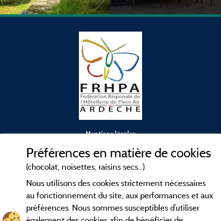
Mentions légales
Préférences en matière de cookies
Conditions générales d'utilisation
(chocolat, noisettes, raisins secs...)
Nous utilisons des cookies strictement nécessaires
Contact
au fonctionnement du site, aux performances et aux
préférences. Nous sommes susceptibles d’utiliser
CGV
également des cookies afin de bénéficier de