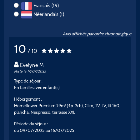
Français (19)
Néerlandais (1)
Avis affichés par ordre chronologique
10
/ 10
Evelyne M
Posté le 17/07/2025
Po
Type de séjour :
T
En famille avec enfant(s)
E
Hébergement :
H
Homeflower Premium 29m² (4p-2ch), Clim, TV, LV, lit 160,
F
plancha, Nespresso, terrasse XXL
P
Période du séjour :
d
du 09/07/2025 au 16/07/2025