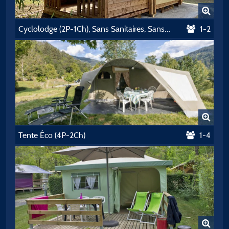
Cyclolodge (2P-1Ch), Sans Sanitaires, Sans Cuisine
1-2
Tente Éco (4P-2Ch)
1-4