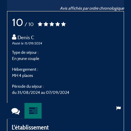
Avis affichés par ordre chronologique
10
/ 10
Denis C
Posté le 11/09/2024
P
Type de séjour :
T
En jeune couple
E
Hébergement :
H
MH 4 places
M
Période du séjour :
P
du 31/08/2024 au 07/09/2024
L'établissement