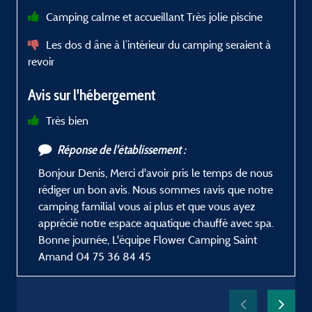
Camping calme et accueillant Très jolie piscine
B
Les dos d âne à l’intérieur du camping seraient à
r
revoir
a
P
Avis sur l'hébergement
v
a
Très bien
Réponse de l'établissement :
e
Bonjour Denis, Merci d'avoir pris le temps de nous
1
rédiger un bon avis. Nous sommes ravis que notre
c
camping familial vous ai plus et que vous ayez
a
apprécié notre espace aquatique chauffé avec spa.
a
Bonne journée, L'équipe Flower Camping Saint
C
Amand 04 75 36 84 45
a
l