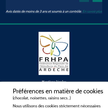
Avis datés de moins de 3 ans et soumis à un contrôle.
En savoir plus
P
I
p
Mentions légales
Préférences en matière de cookies
Conditions générales d'utilisation
(chocolat, noisettes, raisins secs...)
Nous utilisons des cookies strictement nécessaires