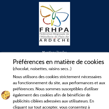
Mentions légales
Préférences en matière de cookies
Conditions générales d'utilisation
(chocolat, noisettes, raisins secs...)
Nous utilisons des cookies strictement nécessaires
Contact
au fonctionnement du site, aux performances et aux
préférences. Nous sommes susceptibles d’utiliser
CGV
également des cookies afin de bénéficier de
publicités ciblées adressées aux utilisateurs. En
Les meilleurs
. Consultez les fiches de
campings en Ardèche
cliquant sur tout accepter, vous consentez à
nos adhérents et découvrez nos meilleures offres dans les