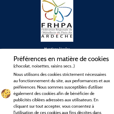
Mentions légales
Préférences en matière de cookies
Conditions générales d'utilisation
(chocolat, noisettes, raisins secs...)
Nous utilisons des cookies strictement nécessaires
Contact
au fonctionnement du site, aux performances et aux
préférences. Nous sommes susceptibles d’utiliser
CGV
également des cookies afin de bénéficier de
publicités ciblées adressées aux utilisateurs. En
Les meilleurs
. Consultez les fiches de
campings en Ardèche
cliquant sur tout accepter, vous consentez à
nos adhérents et découvrez nos meilleures offres dans les
l'utilisation de ces cookies aux fins décrites dans