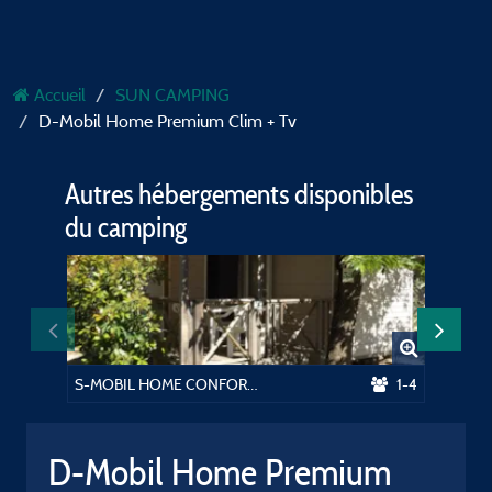
Accueil
SUN CAMPING
D-Mobil Home Premium Clim + Tv
Autres hébergements disponibles
du camping
S-MOBIL HOME CONFORT + TV
1-4
D-MOBI
D-Mobil Home Premium