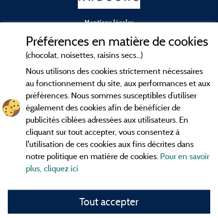
Mentions légales
Préférences en matière de cookies
Conditions générales d'utilisation
(chocolat, noisettes, raisins secs...)
Nous utilisons des cookies strictement nécessaires
Contact
au fonctionnement du site, aux performances et aux
préférences. Nous sommes susceptibles d’utiliser
CGV
également des cookies afin de bénéficier de
publicités ciblées adressées aux utilisateurs. En
Les meilleurs
. Consultez les fiches de
campings en Ardèche
cliquant sur tout accepter, vous consentez à
nos adhérents et découvrez nos meilleures offres dans les
l'utilisation de ces cookies aux fins décrites dans
Gorges de l'Ardèche
, le célèbre
, la grotte de l'Aven
Pont d'Arc
notre politique en matière de cookies.
Pour en savoir
d'Orgnac, Le mont Gerbier de Jonc ou le mont Mézenc...
plus, cliquez ici
informez vous directement ici en ligne avant de contacter le
camping pour réserver votre séjour préféré.
Tout accepter
Faites vous votre propre idée du camping, au pied d'un lac,
avec club
enfants
, avec vos animaux de compagnie, sous la