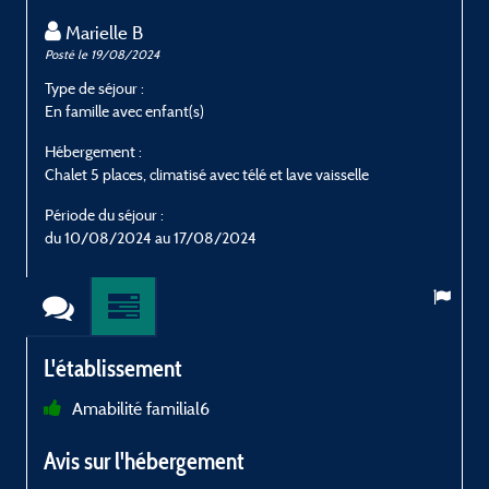
Marielle B
Posté le 19/08/2024
P
Type de séjour :
T
En famille avec enfant(s)
E
Hébergement :
H
Chalet 5 places, climatisé avec télé et lave vaisselle
C
Période du séjour :
P
du 10/08/2024 au 17/08/2024
L'établissement
Amabilité familial6
d
Avis sur l'hébergement
a