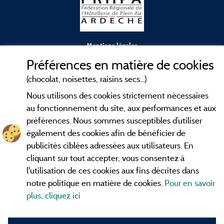
Mentions légales
Préférences en matière de cookies
Conditions générales d'utilisation
(chocolat, noisettes, raisins secs...)
Nous utilisons des cookies strictement nécessaires
Contact
au fonctionnement du site, aux performances et aux
préférences. Nous sommes susceptibles d’utiliser
CGV
également des cookies afin de bénéficier de
publicités ciblées adressées aux utilisateurs. En
Les meilleurs
. Consultez les fiches de
campings en Ardèche
cliquant sur tout accepter, vous consentez à
nos adhérents et découvrez nos meilleures offres dans les
l'utilisation de ces cookies aux fins décrites dans
Gorges de l'Ardèche
, le célèbre
, la grotte de l'Aven
Pont d'Arc
notre politique en matière de cookies.
Pour en savoir
d'Orgnac, Le mont Gerbier de Jonc ou le mont Mézenc...
plus, cliquez ici
informez vous directement ici en ligne avant de contacter le
camping pour réserver votre séjour préféré.