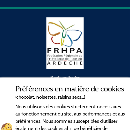
Mentions légales
Préférences en matière de cookies
Conditions générales d'utilisation
(chocolat, noisettes, raisins secs...)
Nous utilisons des cookies strictement nécessaires
Contact
au fonctionnement du site, aux performances et aux
préférences. Nous sommes susceptibles d’utiliser
CGV
également des cookies afin de bénéficier de