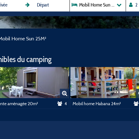
Mobil Home Sun 25M²
Mobil Home Sun 25M²
nibles du camping
ente aménagée 20m²
4
Mobil home Habana 24m²