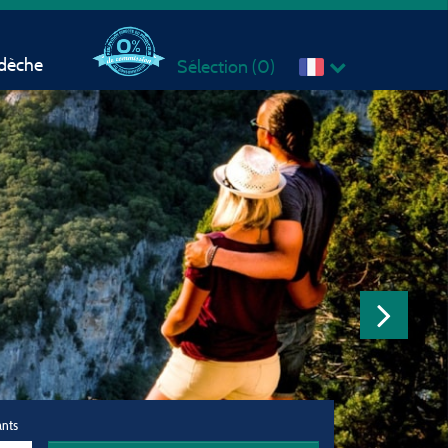
rdèche
Sélection (
0
)
ants