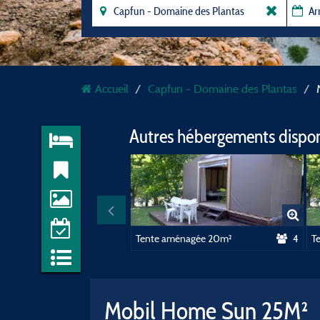
Accueil
Capfun - Domaine des Plantas
Autres hébergements dispo
Tente aménagée 20m²
4
T
Mobil Home Sun 25M²