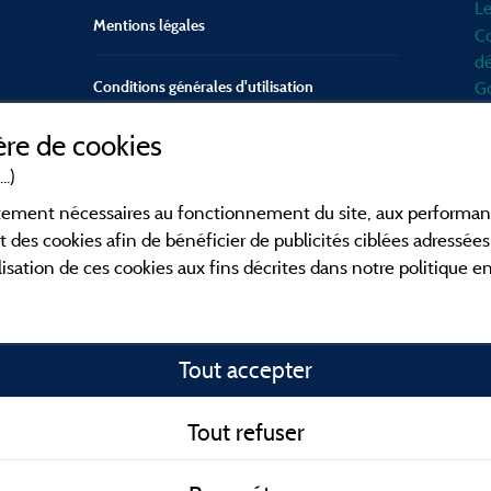
Le
Mentions légales
Co
dé
Conditions générales d'utilisation
Go
d'
re de cookies
mo
Contact
Mé
..)
en
CGV
ictement nécessaires au fonctionnement du site, aux perform
po
t des cookies afin de bénéficier de publicités ciblées adressées 
Fa
lisation de ces cookies aux fins décrites dans notre politique 
ca
en
co
Tout accepter
o
fa
id
Tout refuser
To