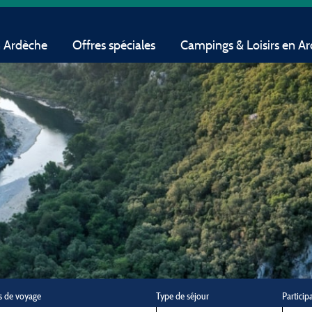
n Ardèche
Offres spéciales
Campings & Loisirs en A
s de voyage
Type de séjour
Particip