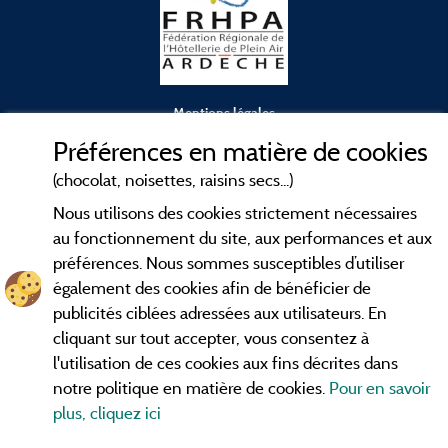
Mentions légales
Préférences en matière de cookies
Conditions générales d'utilisation
(chocolat, noisettes, raisins secs...)
Nous utilisons des cookies strictement nécessaires
Contact
au fonctionnement du site, aux performances et aux
préférences. Nous sommes susceptibles d’utiliser
CGV
également des cookies afin de bénéficier de
publicités ciblées adressées aux utilisateurs. En
Les meilleurs
. Consultez les fiches de
campings en Ardèche
cliquant sur tout accepter, vous consentez à
nos adhérents et découvrez nos meilleures offres dans les
l'utilisation de ces cookies aux fins décrites dans
Gorges de l'Ardèche
, le célèbre
, la grotte de l'Aven
Pont d'Arc
notre politique en matière de cookies.
Pour en savoir
d'Orgnac, Le mont Gerbier de Jonc ou le mont Mézenc...
plus, cliquez ici
informez vous directement ici en ligne avant de contacter le
camping pour réserver votre séjour préféré.