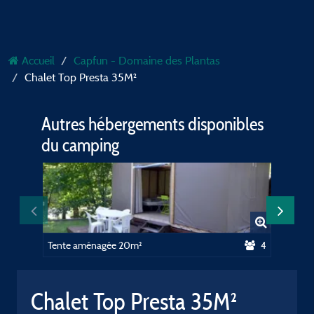
Accueil
Capfun - Domaine des Plantas
Chalet Top Presta 35M²
Autres hébergements disponibles
du camping
Tente aménagée 20m²
4
Tente a
Chalet Top Presta 35M²