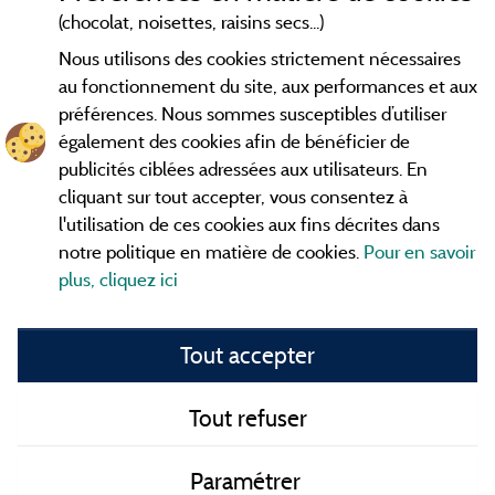
Conditions générales d'utilisation
(chocolat, noisettes, raisins secs...)
Nous utilisons des cookies strictement nécessaires
Contact
au fonctionnement du site, aux performances et aux
préférences. Nous sommes susceptibles d’utiliser
CGV
également des cookies afin de bénéficier de
publicités ciblées adressées aux utilisateurs. En
Les meilleurs
. Consultez les fiches de
campings en Ardèche
cliquant sur tout accepter, vous consentez à
nos adhérents et découvrez nos meilleures offres dans les
l'utilisation de ces cookies aux fins décrites dans
Gorges de l'Ardèche
, le célèbre
, la grotte de l'Aven
Pont d'Arc
notre politique en matière de cookies.
Pour en savoir
d'Orgnac, Le mont Gerbier de Jonc ou le mont Mézenc...
plus, cliquez ici
informez vous directement ici en ligne avant de contacter le
camping pour réserver votre séjour préféré.
Tout accepter
Faites vous votre propre idée du camping, au pied d'un lac,
avec club
enfants
, avec vos animaux de compagnie, sous la
tente, en
camping car
ou dans un mobil home ou même de
Tout refuser
façon insolite ... Choisissez vos vacances idéales !
Paramétrer
Tous les campings en Ardèche et au meilleur prix !