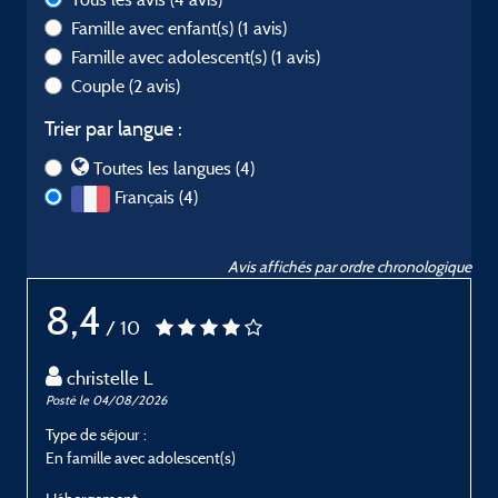
Famille avec enfant(s)
(1 avis)
Famille avec adolescent(s)
(1 avis)
Couple
(2 avis)
Trier par langue :
Toutes les langues (4)
Français (4)
Avis affichés par ordre chronologique
8,4
/ 10
christelle L
Posté le 04/08/2026
P
Type de séjour :
T
En famille avec adolescent(s)
E