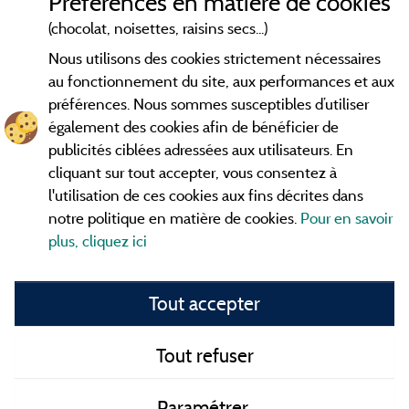
Préférences en matière de cookies
Conditions générales d'utilisation
(chocolat, noisettes, raisins secs...)
Nous utilisons des cookies strictement nécessaires
Contact
au fonctionnement du site, aux performances et aux
préférences. Nous sommes susceptibles d’utiliser
CGV
également des cookies afin de bénéficier de
publicités ciblées adressées aux utilisateurs. En
Les meilleurs
. Consultez les fiches de
campings en Ardèche
cliquant sur tout accepter, vous consentez à
nos adhérents et découvrez nos meilleures offres dans les
l'utilisation de ces cookies aux fins décrites dans
Gorges de l'Ardèche
, le célèbre
, la grotte de l'Aven
Pont d'Arc
notre politique en matière de cookies.
Pour en savoir
d'Orgnac, Le mont Gerbier de Jonc ou le mont Mézenc...
plus, cliquez ici
informez vous directement ici en ligne avant de contacter le
camping pour réserver votre séjour préféré.
Tout accepter
Faites vous votre propre idée du camping, au pied d'un lac,
avec club
enfants
, avec vos animaux de compagnie, sous la
tente, en
camping car
ou dans un mobil home ou même de
Tout refuser
façon insolite ... Choisissez vos vacances idéales !
Paramétrer
Tous les campings en Ardèche et au meilleur prix !