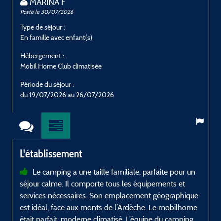
MARINA F
Posté le 30/07/2026
P
Type de séjour :
T
En famille avec enfant(s)
E
Hébergement :
H
Mobil Home Club climatisée
M
Période du séjour :
P
du 19/07/2026 au 26/07/2026
L'établissement
Le camping a une taille familiale, parfaite pour un
séjour calme. Il comporte tous les équipements et
services nécessaires. Son emplacement géographique
est idéal, face aux monts de l’Ardèche. Le mobilhome
était parfait, moderne climatisé. L’équipe du camping