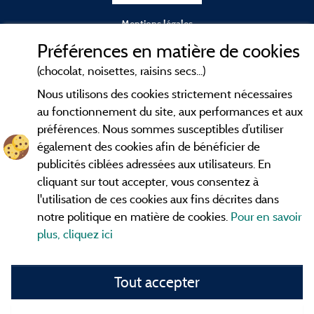
Mentions légales
Préférences en matière de cookies
Conditions générales d'utilisation
(chocolat, noisettes, raisins secs...)
Nous utilisons des cookies strictement nécessaires
Contact
au fonctionnement du site, aux performances et aux
préférences. Nous sommes susceptibles d’utiliser
CGV
également des cookies afin de bénéficier de
publicités ciblées adressées aux utilisateurs. En
Les meilleurs
. Consultez les fiches de
campings en Ardèche
cliquant sur tout accepter, vous consentez à
nos adhérents et découvrez nos meilleures offres dans les
l'utilisation de ces cookies aux fins décrites dans
Gorges de l'Ardèche
, le célèbre
, la grotte de l'Aven
Pont d'Arc
notre politique en matière de cookies.
Pour en savoir
d'Orgnac, Le mont Gerbier de Jonc ou le mont Mézenc...
plus, cliquez ici
informez vous directement ici en ligne avant de contacter le
camping pour réserver votre séjour préféré.
Tout accepter
Faites vous votre propre idée du camping, au pied d'un lac,
avec club
enfants
, avec vos animaux de compagnie, sous la