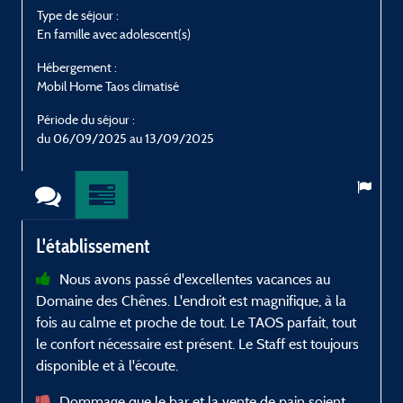
Type de séjour :
T
En famille avec adolescent(s)
A
Hébergement :
H
Mobil Home Taos climatisé
M
Période du séjour :
P
du 06/09/2025 au 13/09/2025
L'établissement
Nous avons passé d'excellentes vacances au
Domaine des Chênes. L'endroit est magnifique, à la
e
fois au calme et proche de tout. Le TAOS parfait, tout
le confort nécessaire est présent. Le Staff est toujours
disponible et à l'écoute.
Dommage que le bar et la vente de pain soient