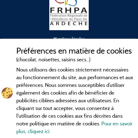
Mentions légales
Préférences en matière de cookies
Conditions générales d'utilisation
(chocolat, noisettes, raisins secs...)
Nous utilisons des cookies strictement nécessaires
Contact
au fonctionnement du site, aux performances et aux
préférences. Nous sommes susceptibles d’utiliser
CGV
également des cookies afin de bénéficier de
publicités ciblées adressées aux utilisateurs. En
Les meilleurs
. Consultez les fiches de
campings en Ardèche
cliquant sur tout accepter, vous consentez à
nos adhérents et découvrez nos meilleures offres dans les
l'utilisation de ces cookies aux fins décrites dans
Gorges de l'Ardèche
, le célèbre
, la grotte de l'Aven
Pont d'Arc
notre politique en matière de cookies.
Pour en savoir
d'Orgnac, Le mont Gerbier de Jonc ou le mont Mézenc...
plus, cliquez ici
informez vous directement ici en ligne avant de contacter le