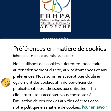
Mentions légales
Préférences en matière de cookies
Conditions générales d'utilisation
(chocolat, noisettes, raisins secs...)
Nous utilisons des cookies strictement nécessaires
Contact
au fonctionnement du site, aux performances et aux
préférences. Nous sommes susceptibles d’utiliser
CGV
également des cookies afin de bénéficier de
publicités ciblées adressées aux utilisateurs. En
Les meilleurs
. Consultez les fiches de
campings en Ardèche
cliquant sur tout accepter, vous consentez à
nos adhérents et découvrez nos meilleures offres dans les
l'utilisation de ces cookies aux fins décrites dans
Gorges de l'Ardèche
, le célèbre
, la grotte de l'Aven
Pont d'Arc
notre politique en matière de cookies.
Pour en savoir
d'Orgnac, Le mont Gerbier de Jonc ou le mont Mézenc...