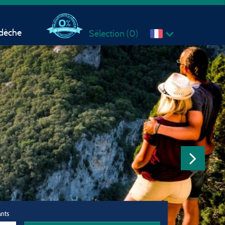
rdèche
Sélection (
0
)
ants