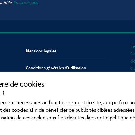
ontrôle.
En savoir plus
Le
Mentions légales
Co
dé
Conditions générales d'utilisation
Go
d'
re de cookies
mo
Contact
Mé
..)
en
CGV
ictement nécessaires au fonctionnement du site, aux perform
po
t des cookies afin de bénéficier de publicités ciblées adressées 
Fa
lisation de ces cookies aux fins décrites dans notre politique 
ca
en