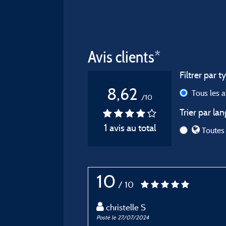
Avis clients*
Filtrer par t
8,62
Tous les 
/10
Trier par lan
1 avis au total
Toutes 
10
/ 10
christelle S
Posté le 27/07/2024