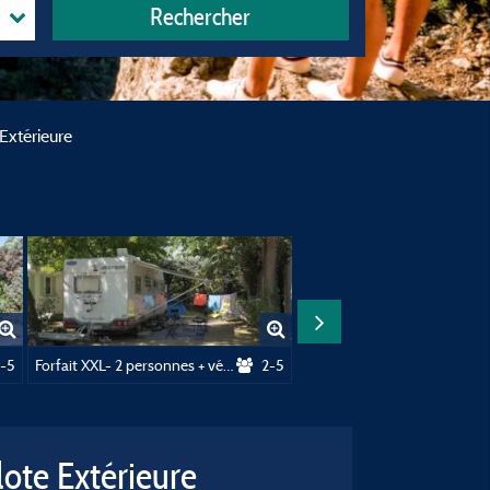
Rechercher
 - 4/6Pers.) + Clim + Paillote Extérieure
Extérieure
-5
Forfait XXL- 2 personnes + véhicule + ombragé
2-5
Forfai
ote Extérieure