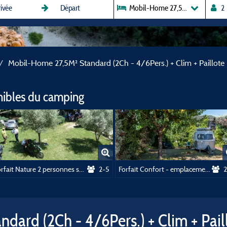
Mobil-Home 27,5M² Standard (2Ch
Mobil-Home 27,5M² Standard (2Ch - 4/6Pers.) + Clim + Paillote 
nibles du camping
Forfait Nature 2 personnes sans véhicule (impossibilité technique)
2-5
Forfait Confort - emplacement avec électricité + véhicule
2
ard (2Ch - 4/6Pers.) + Clim + Paill