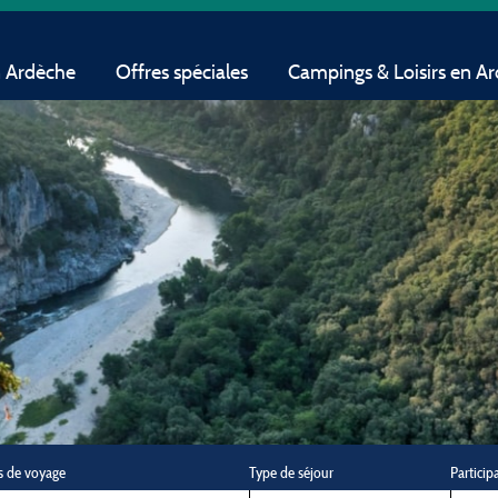
n Ardèche
Offres spéciales
Campings & Loisirs en A
s de voyage
Type de séjour
Particip