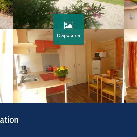
Diaporama
vation