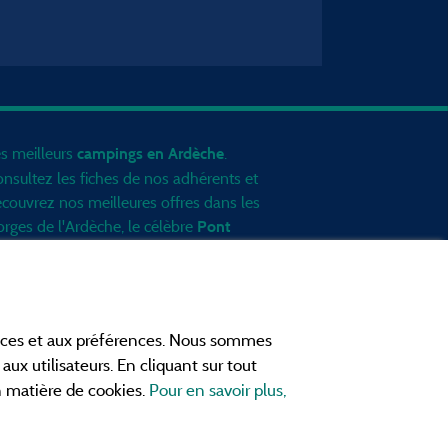
s meilleurs
.
campings en Ardèche
nsultez les fiches de nos adhérents et
couvrez nos meilleures offres dans les
rges de l'Ardèche
, le célèbre
Pont
, la grotte de l'Aven d'Orgnac, Le
Arc
nt Gerbier de Jonc ou le mont
zenc... informez vous directement ici
 ligne avant de contacter le camping
ances et aux préférences. Nous sommes
ur réserver votre séjour préféré.
aux utilisateurs. En cliquant sur tout
ites vous votre propre idée du
en matière de cookies.
Pour en savoir plus,
mping, au pied d'un lac, avec club
fants
, avec vos animaux de