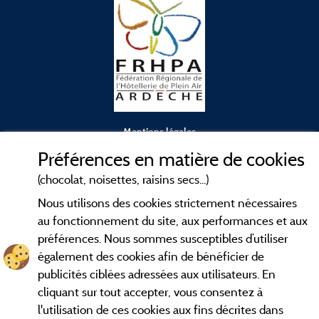
Mentions légales
Préférences en matière de cookies
Conditions générales d'utilisation
(chocolat, noisettes, raisins secs...)
Nous utilisons des cookies strictement nécessaires
Contact
au fonctionnement du site, aux performances et aux
préférences. Nous sommes susceptibles d’utiliser
CGV
également des cookies afin de bénéficier de
publicités ciblées adressées aux utilisateurs. En
Les meilleurs
. Consultez les fiches de
campings en Ardèche
cliquant sur tout accepter, vous consentez à
nos adhérents et découvrez nos meilleures offres dans les
l'utilisation de ces cookies aux fins décrites dans
Gorges de l'Ardèche
, le célèbre
, la grotte de l'Aven
Pont d'Arc