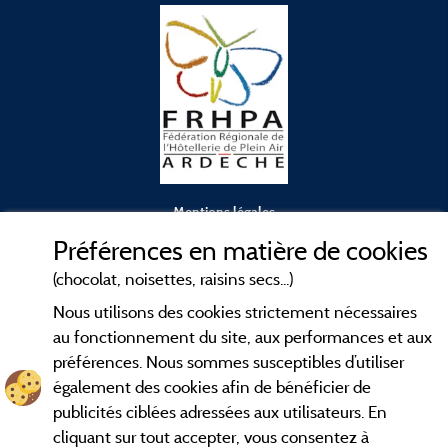
Mentions légales
Préférences en matière de cookies
Conditions générales d'utilisation
(chocolat, noisettes, raisins secs...)
Nous utilisons des cookies strictement nécessaires
Contact
au fonctionnement du site, aux performances et aux
préférences. Nous sommes susceptibles d’utiliser
CGV
également des cookies afin de bénéficier de
publicités ciblées adressées aux utilisateurs. En
Les meilleurs
. Consultez les fiches de
campings en Ardèche
cliquant sur tout accepter, vous consentez à
nos adhérents et découvrez nos meilleures offres dans les