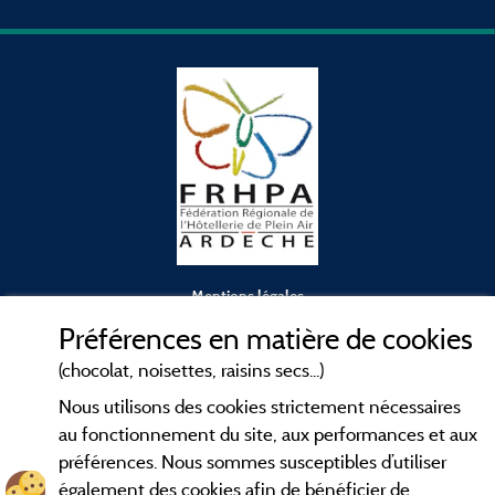
b
l
Mentions légales
Préférences en matière de cookies
Conditions générales d'utilisation
(chocolat, noisettes, raisins secs...)
Nous utilisons des cookies strictement nécessaires
Contact
au fonctionnement du site, aux performances et aux
préférences. Nous sommes susceptibles d’utiliser
CGV
également des cookies afin de bénéficier de