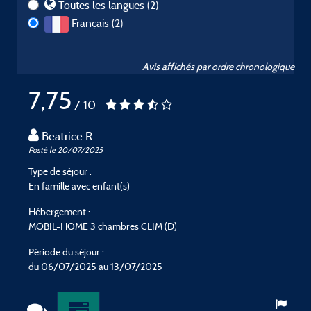
Toutes les langues (2)
Français (2)
Avis affichés par ordre chronologique
7,75
/ 10
Beatrice R
Posté le 20/07/2025
P
Type de séjour :
T
En famille avec enfant(s)
E
Hébergement :
H
MOBIL-HOME 3 chambres CLIM (D)
Période du séjour :
P
du 06/07/2025 au 13/07/2025