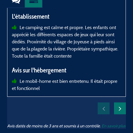
L'établissement
Le camping est calme et propre. Les enfants ont
apprécié les différents espaces de jeux qui leur sont
t
dédiés. Proximité du village de Joyeuse à pieds ainsi
d
que de la.plagede la rivière. Propriétaire sympathique.
c
Toute la famille était contente
a
e
Avis sur l'hébergement
a
V
Le mobil-home est bien entretenu. Il était propre
c
et fonctionnel
c
r
Avis datés de moins de 3 ans et soumis à un contrôle.
En savoir plus