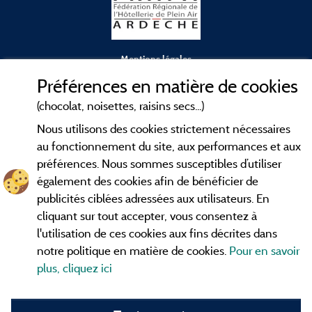
Mentions légales
Préférences en matière de cookies
Conditions générales d'utilisation
(chocolat, noisettes, raisins secs...)
Nous utilisons des cookies strictement nécessaires
Contact
au fonctionnement du site, aux performances et aux
préférences. Nous sommes susceptibles d’utiliser
CGV
également des cookies afin de bénéficier de
publicités ciblées adressées aux utilisateurs. En
Les meilleurs
. Consultez les fiches de
campings en Ardèche
cliquant sur tout accepter, vous consentez à
nos adhérents et découvrez nos meilleures offres dans les
l'utilisation de ces cookies aux fins décrites dans
Gorges de l'Ardèche
, le célèbre
, la grotte de l'Aven
Pont d'Arc
notre politique en matière de cookies.
Pour en savoir
d'Orgnac, Le mont Gerbier de Jonc ou le mont Mézenc...
plus, cliquez ici
informez vous directement ici en ligne avant de contacter le
camping pour réserver votre séjour préféré.