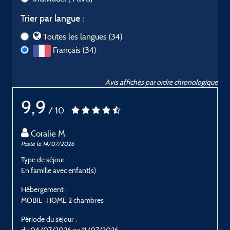
Trier par langue :
Toutes les langues (34)
Français (34)
Avis affichés par ordre chronologique
9,9
/ 10
Coralie M
Posté le 14/07/2026
P
Type de séjour :
T
En famille avec enfant(s)
E
Hébergement :
H
MOBIL- HOME 2 chambres
Période du séjour :
P
du 04/07/2026 au 11/07/2026