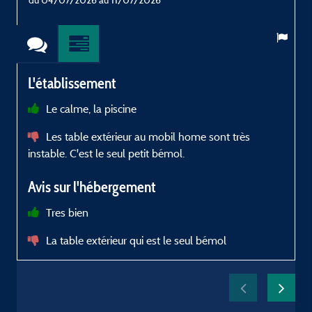
L'établissement
Le calme, la piscine
e
Les table extérieur au mobil home sont très
l
instable. C'est le seul petit bémol.
t
t
Avis sur l'hébergement
c
Tres bien
u
La table extérieur qui est le seul bémol
b