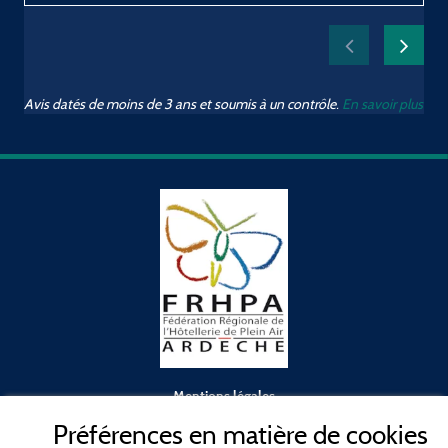
d
Avis datés de moins de 3 ans et soumis à un contrôle.
En savoir plus
Mentions légales
Préférences en matière de cookies