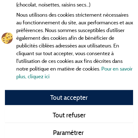
Conditions générales d'utilisation
(chocolat, noisettes, raisins secs...)
Nous utilisons des cookies strictement nécessaires
Contact
au fonctionnement du site, aux performances et aux
préférences. Nous sommes susceptibles d’utiliser
CGV
également des cookies afin de bénéficier de
publicités ciblées adressées aux utilisateurs. En
Les meilleurs
. Consultez les fiches de
campings en Ardèche
cliquant sur tout accepter, vous consentez à
nos adhérents et découvrez nos meilleures offres dans les
l'utilisation de ces cookies aux fins décrites dans
Gorges de l'Ardèche
, le célèbre
, la grotte de l'Aven
Pont d'Arc
notre politique en matière de cookies.
Pour en savoir
d'Orgnac, Le mont Gerbier de Jonc ou le mont Mézenc...
plus, cliquez ici
informez vous directement ici en ligne avant de contacter le
camping pour réserver votre séjour préféré.
Tout accepter
Faites vous votre propre idée du camping, au pied d'un lac,
avec club
enfants
, avec vos animaux de compagnie, sous la
tente, en
camping car
ou dans un mobil home ou même de
Tout refuser
façon insolite ... Choisissez vos vacances idéales !
Paramétrer
Tous les campings en Ardèche et au meilleur prix !