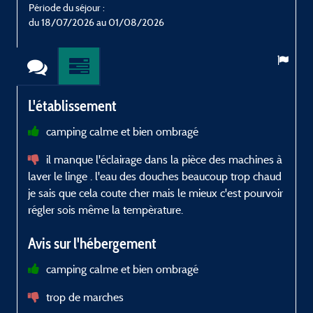
Période du séjour :
P
du 18/07/2026 au 01/08/2026
L'établissement
camping calme et bien ombragé
C
il manque l'éclairage dans la pièce des machines à
g
laver le linge . l'eau des douches beaucoup trop chaud
a
je sais que cela coute cher mais le mieux c'est pourvoir
e
régler sois même la tempèrature.
r
Avis sur l'hébergement
camping calme et bien ombragé
p
trop de marches
n