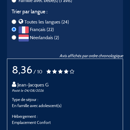
Famille avec bébé(s)
(1 avis)
Trier par langue :
Toutes les langues (24)
Français (22)
Néerlandais (2)
Avis affichés par ordre chronologique
8,36
/ 10
Jean-Jacques G
Posté le 04/08/2026
P
Type de séjour :
T
En famille avec adolescent(s)
E
Hébergement :
H
Emplacement Confort