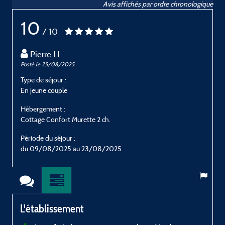
Avis affichés par ordre chronologique
10
/ 10
Pierre H
Posté le 25/08/2025
P
Type de séjour :
T
En jeune couple
E
Hébergement :
H
Cottage Confort Murette 2 ch.
C
Période du séjour :
P
du 09/08/2025 au 23/08/2025
L'établissement