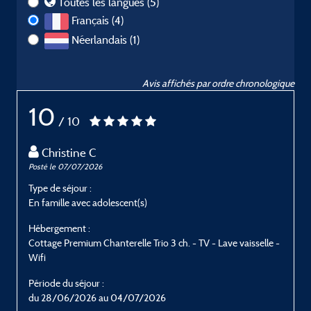
Toutes les langues (5)
Français (4)
Néerlandais (1)
Avis affichés par ordre chronologique
10
/ 10
Christine C
Posté le 07/07/2026
P
Type de séjour :
T
En famille avec adolescent(s)
E
Hébergement :
H
Cottage Premium Chanterelle Trio 3 ch. - TV - Lave vaisselle -
C
Wifi
W
Période du séjour :
P
du 28/06/2026 au 04/07/2026