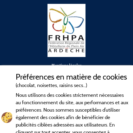
Mentions légales
Préférences en matière de cookies
Conditions générales d'utilisation
(chocolat, noisettes, raisins secs...)
Nous utilisons des cookies strictement nécessaires
Contact
au fonctionnement du site, aux performances et aux
préférences. Nous sommes susceptibles d’utiliser
CGV
également des cookies afin de bénéficier de
publicités ciblées adressées aux utilisateurs. En
Les meilleurs
. Consultez les fiches de
campings en Ardèche
cliquant sur tout accepter, vous consentez à