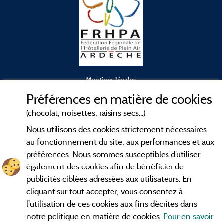
Mentions légales
Préférences en matière de cookies
Conditions générales d'utilisation
(chocolat, noisettes, raisins secs...)
Nous utilisons des cookies strictement nécessaires
Contact
au fonctionnement du site, aux performances et aux
préférences. Nous sommes susceptibles d’utiliser
CGV
également des cookies afin de bénéficier de
publicités ciblées adressées aux utilisateurs. En
Les meilleurs
. Consultez les fiches de
campings en Ardèche
cliquant sur tout accepter, vous consentez à
nos adhérents et découvrez nos meilleures offres dans les
l'utilisation de ces cookies aux fins décrites dans
Gorges de l'Ardèche
, le célèbre
, la grotte de l'Aven
Pont d'Arc
notre politique en matière de cookies.
Pour en savoir
d'Orgnac, Le mont Gerbier de Jonc ou le mont Mézenc...