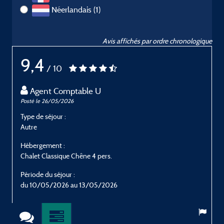
Néerlandais (1)
Avis affichés par ordre chronologique
9,4
/ 10
Agent Comptable U
Posté le 26/05/2026
P
Type de séjour :
T
Autre
E
Hébergement :
H
Chalet Classique Chêne 4 pers.
C
Période du séjour :
P
du 10/05/2026 au 13/05/2026