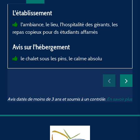
L'établissement
l'ambiance, le lieu, l'hospitalité des gérants, les
repas copieux pour ds étudiants affamés
s
é
Avis sur l'hébergement
a
m
le chalet sous les pins, le calme absolu
t
n
s
p
p
Avis datés de moins de 3 ans et soumis à un contrôle.
En savoir plus
p
..